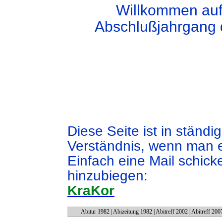
Willkommen auf
Abschlußjahrgang d
Diese Seite ist in ständ
Verständnis, wenn man e
Einfach eine Mail schick
hinzubiegen:
KraKor
Abitur 1982
|
Abizeitung 1982
|
Abitreff 2002
|
Abitreff 200